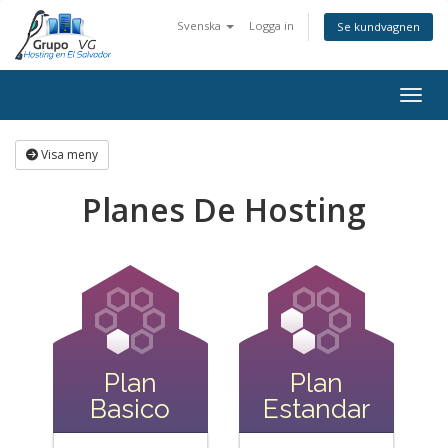
Svenska
Logga in
Se kundvagnen
Växla
Visa meny
Planes De Hosting
Plan
Plan
Basico
Estandar