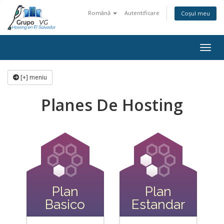
Română
Autentificare
Coșul meu
Navi
[+] meniu
Planes De Hosting
Plan
Plan
Basico
Estandar