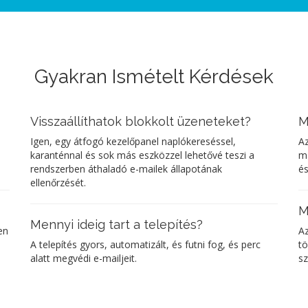
Gyakran Ismételt Kérdések
Visszaállíthatok blokkolt üzeneteket?
M
Igen, egy átfogó kezelőpanel naplókereséssel,
Az
karanténnal és sok más eszközzel lehetővé teszi a
ma
rendszerben áthaladó e-mailek állapotának
és
ellenőrzését.
M
Mennyi ideig tart a telepítés?
en
Az
A telepítés gyors, automatizált, és futni fog, és perc
tö
alatt megvédi e-mailjeit.
sz