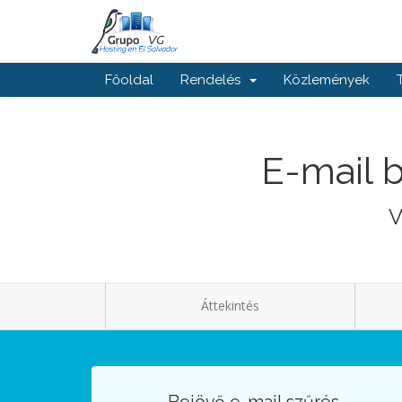
Főoldal
Rendelés
Közlemények
E-mail b
V
Áttekintés