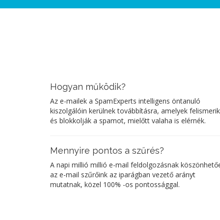
Hogyan működik?
Az e-mailek a SpamExperts intelligens öntanuló
kiszolgálóin kerülnek továbbításra, amelyek felismerik
és blokkolják a spamot, mielőtt valaha is elérnék.
Mennyire pontos a szűrés?
A napi millió millió e-mail feldolgozásnak köszönhető
az e-mail szűrőink az iparágban vezető arányt
mutatnak, közel 100% -os pontossággal.