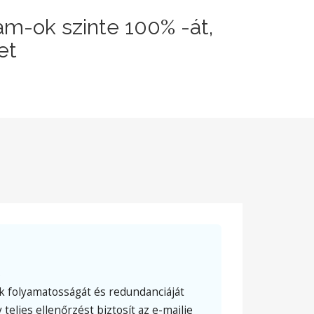
am-ok szinte 100% -át,
et
s
k folyamatosságát és redundanciáját
teljes ellenőrzést biztosít az e-mailje