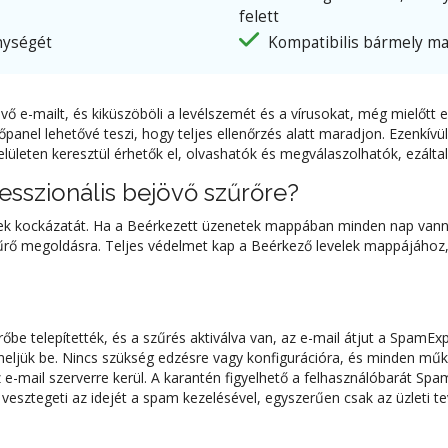
felett
nységét
Kompatibilis bármely mai
övő e-mailt, és kiküszöböli a levélszemét és a vírusokat, még mielő
lőpanel lehetővé teszi, hogy teljes ellenőrzés alatt maradjon. Ezenkív
 felületen keresztül érhetők el, olvashatók és megválaszolhatók, ezált
esszionális bejövő szűrőre?
sek kockázatát. Ha a Beérkezett üzenetek mappában minden nap vannak
űrő megoldásra. Teljes védelmet kap a Beérkező levelek mappájához
e telepítették, és a szűrés aktiválva van, az e-mail átjut a SpamExp
eljük be. Nincs szükség edzésre vagy konfigurációra, és minden műk
e-mail szerverre kerül. A karantén figyelhető a felhasználóbarát Spa
vesztegeti az idejét a spam kezelésével, egyszerűen csak az üzleti t