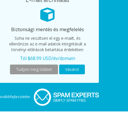
E-mail archiválás
Biztonsági mentés és megfelelés
Soha ne veszítsen el egy e-mailt, és
ellenőrizze az e-mail adatok integritását a
törvényi előírások betartása érdekében
Tól $68.99 USD/év/domain
Tudjon meg többet
Vásárol
ovábbfejlesztette: