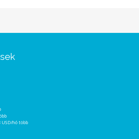
ések
b
több
8 USD/hó több