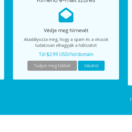
Kimenő e-mail szűrés
Védje meg hírnevét
Akadályozza meg, hogy a spam és a vírusok
tudatosan elhagyják a hálózatot
Tól $2.99 USD/hó/domain
Tudjon meg többet
Vásárol
T