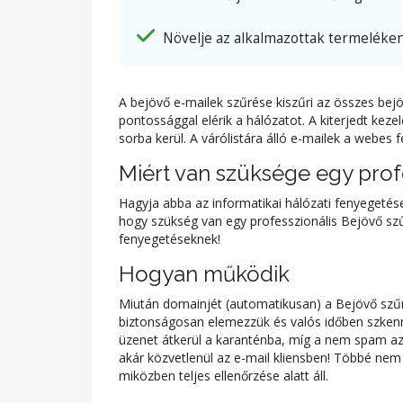
Növelje az alkalmazottak termeléke
A bejövő e-mailek szűrése kiszűri az összes bej
pontossággal elérik a hálózatot. A kiterjedt keze
sorba kerül. A várólistára álló e-mailek a webes
Miért van szüksége egy prof
Hagyja abba az informatikai hálózati fenyegeté
hogy szükség van egy professzionális Bejövő sz
fenyegetéseknek!
Hogyan működik
Miután domainjét (automatikusan) a Bejövő szűrőb
biztonságosan elemezzük és valós időben szkenn
üzenet átkerül a karanténba, míg a nem spam az 
akár közvetlenül az e-mail kliensben! Többé nem 
miközben teljes ellenőrzése alatt áll.