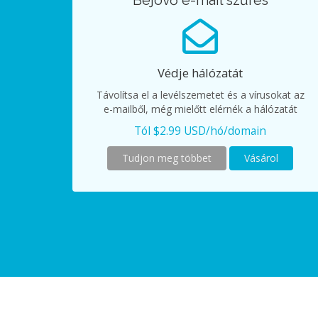
Bejövő e-mail szűrés
Védje hálózatát
Távolítsa el a levélszemetet és a vírusokat az
e-mailből, még mielőtt elérnék a hálózatát
Tól $2.99 USD/hó/domain
Tudjon meg többet
Vásárol