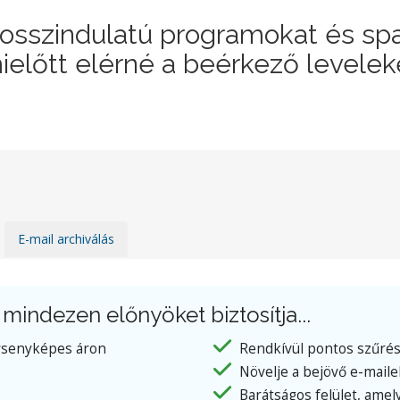
, rosszindulatú programokat és sp
ielőtt elérné a beérkező levelek
E-mail archiválás
mindezen előnyöket biztosítja...
rsenyképes áron
Rendkívül pontos szűré
Növelje a bejövő e-maile
Barátságos felület, amely 