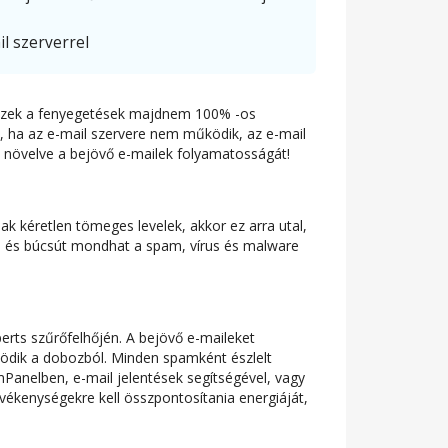
l szerverrel
tt ezek a fenyegetések majdnem 100% -os
ül, ha az e-mail szervere nem működik, az e-mail
al növelve a bejövő e-mailek folyamatosságát!
 kéretlen tömeges levelek, akkor ez arra utal,
, és búcsút mondhat a spam, vírus és malware
erts szűrőfelhőjén. A bejövő e-maileket
ödik a dobozból. Minden spamként észlelt
mPanelben, e-mail jelentések segítségével, vagy
evékenységekre kell összpontosítania energiáját,