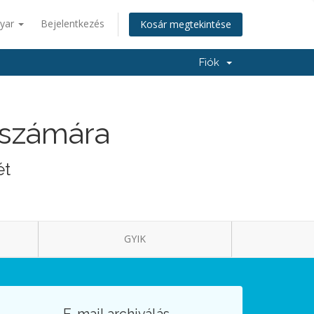
yar
Bejelentkezés
Kosár megtekintése
Fiók
n számára
ét
GYIK