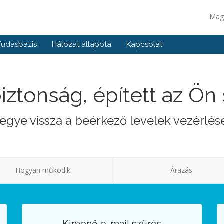
Mag
Tudásbázis
Hálózat állapota
Kapcsolat
iztonság, épített az Ö
egye vissza a beérkező levelek vezérlés
Hogyan működik
Árazás