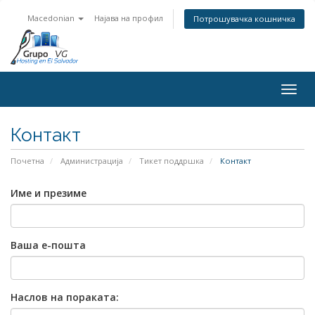
Macedonian
Најава на профил
Потрошувачка кошничка
Вклуч
Контакт
Почетна
Администрација
Тикет поддршка
Контакт
Име и презиме
Ваша е-пошта
Наслов на пораката: