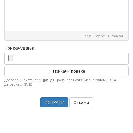
lines: 0 words: 0
зачуван
Прикачувања
Прикачи повеќе
Дозволени екстензии: .jpg, .gif, .jpeg, .png (Максимална големина на
датотеката: 8MB)
Откажи